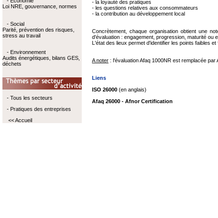
- Economie
- la loyauté des pratiques
Loi NRE, gouvernance, normes
- les questions relatives aux consommateurs
- la contribution au développement local
- Social
Parité, prévention des risques,
Concrètement, chaque organisation obtient une no
stress au travail
d'évaluation : engagement, progression, maturité ou e
L'état des lieux permet d'identifier les points faibles et
- Environnement
Audits énergétiques, bilans GES,
A noter
: l'évaluation Afaq 1000NR est remplacée par 
déchets
Liens
ISO 26000
(en anglais)
- Tous les secteurs
Afaq 26000 - Afnor Certification
- Pratiques des entreprises
<< Accueil