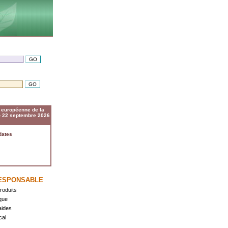
européenne de la
 - 22 septembre 2026
dates
ESPONSABLE
roduits
que
 aides
cal