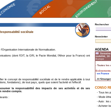
Rechercher
Responsabilité sociétale
Newsletter
AGENDA
l'Organisation Internationale de Normalisation.
Semaine 
ations (dont l'OIT, la GRI, le Pacte Mondial, l'Afnor pour la France) ont
mobilité, 16
Europe
-
Toutes les 
Evénements
- en France
- A l'étranger
ier le concept de responsabilité sociétale et de le rendre applicable à tout
ons, fondations), de tout pays, quels que soient l'activité et l'effectif.
CONSO R
assumer la responsabilité des impacts de ses activités et de ses
en rendre compte.
- Tous les p
- Mode éthi
ivants :
- Auto : les
- Acheter lo