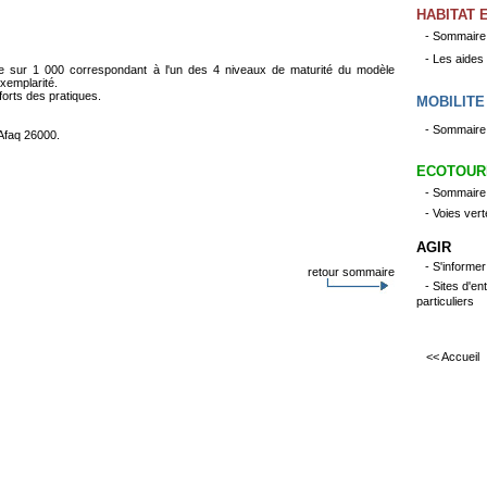
HABITAT 
- Sommaire
- Les aides
te sur 1 000 correspondant à l'un des 4 niveaux de maturité du modèle
xemplarité.
 forts des pratiques.
MOBILITE
- Sommaire
Afaq 26000.
ECOTOUR
- Sommaire
- Voies ver
AGIR
- S'informe
retour sommaire
- Sites d'en
particuliers
<< Accueil