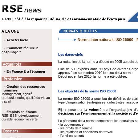
A LA UNE
Norme internationale ISO 26000 - 
- Acheter local
- Comment réduire le
gaspillage ?
Les dates-clefs
La rédaction de la norme a débuté en 2005 au sein de 
Plus de 500 experts dans 99 pays de diverses organis
- En France & à l'étranger
approuvé en septembre 2010 le texte de la norme.
Début novembre 2010, la norme a été publiée.
- Gestion des ressources
humaines
Les objectifs de la norme ISO 26000
Management, égalité
professionnelle, qualité de vie au
La norme ISO 26000 a pour but de définir et de clarif
travail
type d'organisation (entreprises, collectivités, associati
Elle repose sur
la volonté de l'organisation
d'
- Emplois en France
décisions sur l'environnement et la société
et d'
RSE, ESS, développement
durable, économie verte
Le périmètre de la norme concernent les domaines su
- la gouvernance
- les droits de l'Homme
- les relations et conditions de travail
- l'environnement