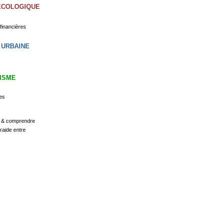
ECOLOGIQUE
 financières
 URBAINE
ISME
tes
r & comprendre
traide entre