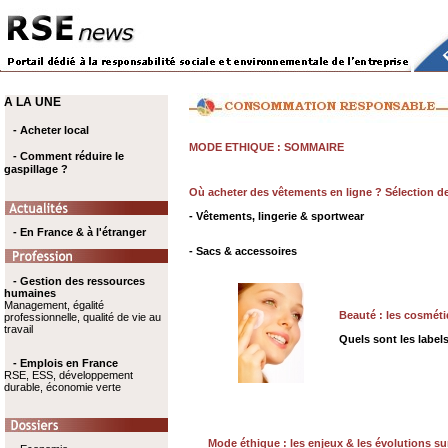
A LA UNE
- Acheter local
MODE ETHIQUE : SOMMAIRE
- Comment réduire le
gaspillage ?
Où acheter des vêtements en ligne ?
Sélection de
- Vêtements, lingerie & sportwear
- En France & à l'étranger
- Sacs & accessoires
- Gestion des ressources
humaines
Management, égalité
Beauté : les cosmét
professionnelle, qualité de vie au
travail
Quels sont les label
- Emplois en France
RSE, ESS, développement
durable, économie verte
Mode éthique : les enjeux & les évolutions su