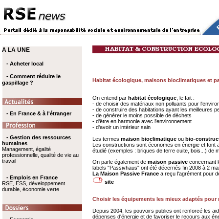
A LA UNE
- Acheter local
- Comment réduire le
Habitat écologique, maisons bioclimatiques et pas
gaspillage ?
On entend par
habitat écologique
, le fait :
- de choisir des matériaux non polluants pour l'envir
- de construire des habitations ayant les meilleures
- En France & à l'étranger
- de générer le moins possible de déchets
- d'être en harmonie avec l'environnement
- d'avoir un intérieur sain
- Gestion des ressources
Les termes
maison bioclimatique
ou
bio-construc
humaines
Les constructions sont économes en énergie et font a
Management, égalité
étudié (exemples : briques de terre cuite, bois...) de 
professionnelle, qualité de vie au
travail
On parle également de
maison passive
concernant l
labels "Passivhaus" ont été décernés fin 2008 à 2 mai
La Maison Passive France
a reçu l'agrément pour dél
- Emplois en France
site
RSE, ESS, développement
durable, économie verte
Choisir les équipements les mieux adaptés pour 
Depuis 2004, les pouvoirs publics ont renforcé les aid
dépenses d'énergie et de favoriser le recours aux én