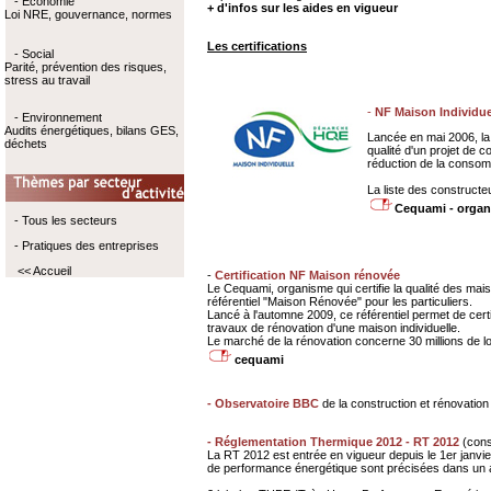
- Economie
+ d'infos sur les aides en vigueur
Loi NRE, gouvernance, normes
Les certifications
- Social
Parité, prévention des risques,
stress au travail
-
NF Maison Individu
- Environnement
Audits énergétiques, bilans GES,
Lancée en mai 2006, la 
déchets
qualité d'un projet de 
réduction de la consomm
La liste des constructeu
Cequami - organi
- Tous les secteurs
- Pratiques des entreprises
<< Accueil
-
Certification NF Maison rénovée
Le Cequami, organisme qui certifie la qualité des mai
référentiel "Maison Rénovée" pour les particuliers.
Lancé à l'automne 2009, ce référentiel permet de certi
travaux de rénovation d'une maison individuelle.
Le marché de la rénovation concerne 30 millions de l
cequami
- Observatoire BBC
de la construction et rénovati
- Réglementation Thermique 2012 - RT 2012
(con
La RT 2012
est entrée en vigueur depuis le 1er janvi
de performance énergétique sont précisées dans un