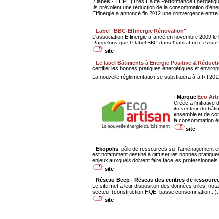
2 labels - THPE (Très Haute Performance Energétique
Ils prévoient une réduction de la consommation d'éne
Effinergie a annoncé fin 2012 une convergence entre le
-
Label "BBC-Effinergie Rénovation"
L'association Effinergie a lancé en novembre 2009 le 
Rappelons que le label BBC dans l'habitat neuf existe
site
-
Le label Bâtiments à Energie Positive & Réduc
certifier les bonnes pratiques énergétiques et enviro
La nouvelle réglementation se substituera à la RT201
-
Marque
Eco Art
Créée à l'initiativ
du secteur du bâti
ensemble et de cons
la consommation é
site
-
Ekopolis
, pôle de ressources sur l'aménagement et l
est notamment destiné à diffuser les bonnes pratiques
enjeux auxquels doivent faire face les professionnels.
site
-
Réseau Beep - Réseau des centres de ressource
Le site met à leur disposition des données utiles, no
secteur (construction HQE, basse consommation...).
site