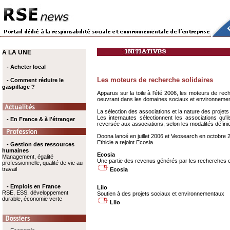
A LA UNE
- Acheter local
Les moteurs de recherche solidaires
- Comment réduire le
gaspillage ?
Apparus sur la toile à l'été 2006, les moteurs de re
oeuvrant dans les domaines sociaux et environnementaux
La sélection des associations et la nature des proje
Les internautes sélectionnent les associations qu'
- En France & à l'étranger
reversée aux associations, selon les modalités défin
Doona lancé en juillet 2006 et Veosearch en octobre 2
Ethicle a rejoint Ecosia.
- Gestion des ressources
humaines
Ecosia
Management, égalité
Une partie des revenus générés par les recherches e
professionnelle, qualité de vie au
travail
Ecosia
- Emplois en France
Lilo
RSE, ESS, développement
Soutien à des projets sociaux et environnementaux
durable, économie verte
Lilo