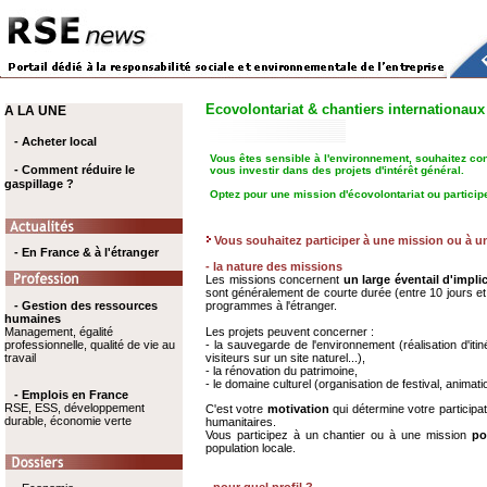
Ecovolontariat & chantiers internationaux
A LA UNE
- Acheter local
Vous êtes sensible à l'environnement, souhaitez co
- Comment réduire le
vous investir dans des projets d'intérêt général.
gaspillage ?
Optez pour une mission d'écovolontariat ou participe
Vous souhaitez participer à une mission ou à u
- En France & à l'étranger
-
la nature des missions
Les missions concernent
un large éventail d'impli
sont généralement de courte durée (entre 10 jours e
- Gestion des ressources
programmes à l'étranger.
humaines
Management, égalité
Les projets peuvent concerner :
professionnelle, qualité de vie au
- la sauvegarde de l'environnement (réalisation d'i
travail
visiteurs sur un site naturel...),
- la rénovation du patrimoine,
- le domaine culturel (organisation de festival, animatio
- Emplois en France
RSE, ESS, développement
C'est votre
motivation
qui détermine votre particip
durable, économie verte
humanitaires.
Vous participez à un chantier ou à une mission
po
population locale.