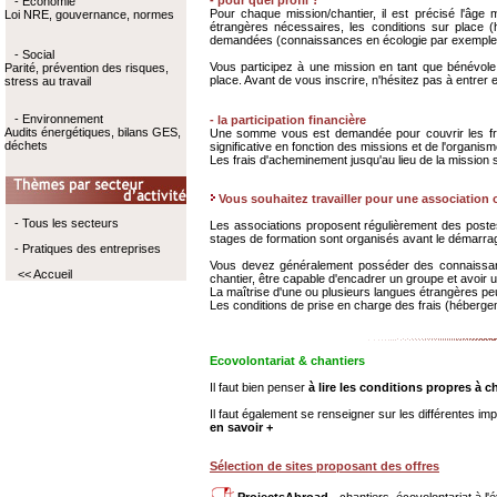
-
pour quel profil ?
- Economie
Pour chaque mission/chantier, il est précisé l'âge
Loi NRE, gouvernance, normes
étrangères nécessaires, les conditions sur place 
demandées (connaissances en écologie par exemple) 
- Social
Vous participez à une mission en tant que bénévole. 
Parité, prévention des risques,
place. Avant de vous inscrire, n'hésitez pas à entrer 
stress au travail
- Environnement
- la participation financière
Audits énergétiques, bilans GES,
Une somme vous est demandée pour couvrir les frais 
déchets
significative en fonction des missions et de l'organism
Les frais d'acheminement jusqu'au lieu de la mission 
Vous souhaitez travailler pour une association
- Tous les secteurs
Les associations proposent régulièrement des postes
stages de formation sont organisés avant le démarra
- Pratiques des entreprises
Vous devez généralement posséder des connaissanc
<< Accueil
chantier, être capable d'encadrer un groupe et avoir u
La maîtrise d'une ou plusieurs langues étrangères pe
Les conditions de prise en charge des frais (hébergem
Ecovolontariat & chantiers
Il faut bien penser
à lire les conditions propres à 
Il faut également se renseigner sur les différentes i
en savoir +
Sélection de sites proposant des offres