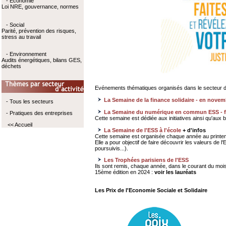
- Economie
Loi NRE, gouvernance, normes
- Social
Parité, prévention des risques,
stress au travail
- Environnement
Audits énergétiques, bilans GES,
déchets
Evénements thématiques organisés dans le secteur d
La Semaine de la finance solidaire - en novem
- Tous les secteurs
La Semaine du numérique en commun ESS - 
- Pratiques des entreprises
Cette semaine est dédiée aux initiatives ainsi qu'aux
<< Accueil
La Semaine de l'ESS à l'école
+ d'infos
Cette semaine est organisée chaque année au printe
Elle a pour objectif de faire découvrir les valeurs de
poursuivis...).
Les Trophées parisiens de l'ESS
Ils sont remis, chaque année, dans le courant du mois
15ème édition en 2024 :
voir les lauréats
Les Prix de l'Economie Sociale et Solidaire