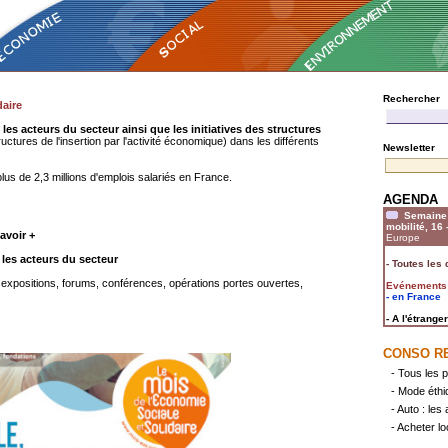
Rechercher
aire
 les acteurs du secteur ainsi que les initiatives des structures
uctures de l'insertion par l'activité économique) dans les différents
Newsletter
us de 2,3 millions d'emplois salariés en France.
AGENDA
Semaine 
mobilité, 16
avoir +
Europe
 les acteurs du secteur
-
Toutes les 
 expositions, forums, conférences, opérations portes ouvertes,
Evénements
- en France
- A l'étranger
CONSO R
- Tous les p
- Mode éthi
- Auto : les
- Acheter lo