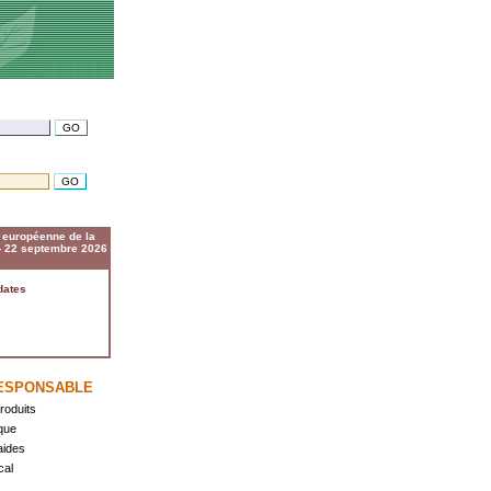
européenne de la
 - 22 septembre 2026
dates
ESPONSABLE
roduits
que
 aides
cal