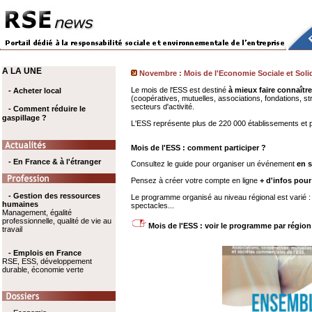
A LA UNE
Novembre : Mois de l'Economie Sociale et Solid
Le mois de l'ESS est destiné
à mieux faire connaître
- Acheter local
(coopératives, mutuelles, associations, fondations, str
secteurs d'activité.
- Comment réduire le
gaspillage ?
L'ESS représente plus de 220 000 établissements et pl
Mois de l'ESS : comment participer ?
- En France & à l'étranger
Consultez le guide pour organiser un événement
en s
Pensez à créer votre compte en ligne
+ d'infos pour
- Gestion des ressources
Le programme organisé au niveau régional est varié :
humaines
spectacles...
Management, égalité
professionnelle, qualité de vie au
Mois de l'ESS : voir le programme par région
travail
- Emplois en France
RSE, ESS, développement
durable, économie verte