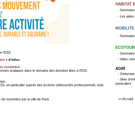
HABITAT 
- Sommaire
- Les aides
MOBILITE
- Sommaire
ECOTOUR
e l'ESS
- Sommaire
- Voies ver
bre
+ d'infos
fin novembre
AGIR
 bonnes pratiques dans le domaine des données liées à l'ESS.
- S'informe
- Sites d'en
mps.
particuliers
 l'ESS, en particulier auprès des lycéens (débouchés professionnels, buts
<< Accueil
 de novembre par la ville de Paris.