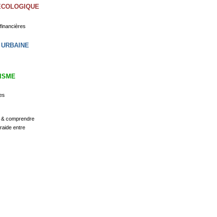
ECOLOGIQUE
 financières
 URBAINE
ISME
tes
r & comprendre
traide entre