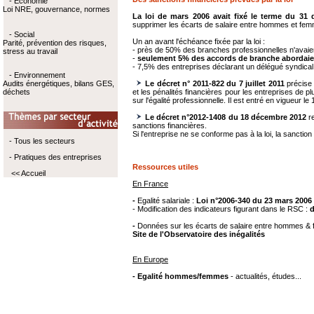
- Economie
Loi NRE, gouvernance, normes
La loi de mars 2006 avait fixé le terme
du 31 
supprimer les écarts de salaire entre hommes et fe
- Social
Un an avant l'échéance fixée par la loi :
Parité, prévention des risques,
- près de 50% des branches professionnelles n'avaie
stress au travail
-
seulement 5% des accords de branche abordaient
- 7,5% des entreprises déclarant un délégué syndical a
- Environnement
Audits énergétiques, bilans GES,
Le décret n° 2011-822 du 7 juillet 2011
précise 
déchets
et les pénalités financières pour les entreprises de p
sur l'égalité professionnelle. Il est entré en vigueur le
Le décret n°2012-1408 du 18 décembre 2012
re
sanctions financières.
Si l'entreprise ne se conforme pas à la loi, la sancti
- Tous les secteurs
- Pratiques des entreprises
Ressources utiles
<< Accueil
En France
-
Egalité salariale :
Loi n°2006-340 du 23 mars 2006
- Modification des indicateurs figurant dans le RSC :
d
-
Données sur les écarts de salaire entre hommes &
Site de l'Observatoire des inégalités
En Europe
- Egalité hommes/femmes
- actualités, études...