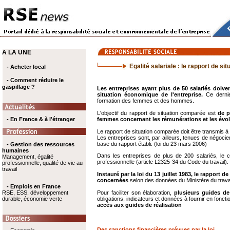
A LA UNE
Egalité salariale : le rapport de s
- Acheter local
- Comment réduire le
gaspillage ?
Les entreprises ayant plus de 50 salariés doive
situation économique de l'entreprise.
Ce dernie
formation des femmes et des hommes.
L'objectif du rapport de situation comparée est
de p
- En France & à l'étranger
femmes concernant les rémunérations et les évolu
Le rapport de situation comparée doit être transmis à l
Les entreprises sont, par ailleurs, tenues de négoci
base du rapport établi. (loi du 23 mars 2006)
- Gestion des ressources
humaines
Dans les entreprises de plus de 200 salariés, le c
Management, égalité
professionnelle (article L2325-34 du Code du travail).
professionnelle, qualité de vie au
travail
Instauré par la loi du 13 juillet 1983, le rapport 
concernées
selon des données du Ministère du travai
- Emplois en France
RSE, ESS, développement
Pour faciliter son élaboration,
plusieurs guides de 
durable, économie verte
obligations, indicateurs et données à fournir en fonction
accès aux guides de réalisation
Des sanctions financières prévues par la loi