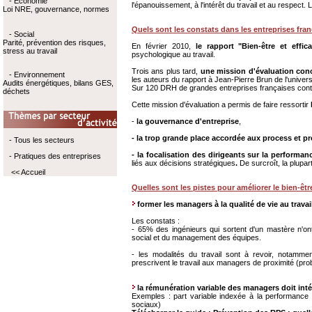
- Economie
l'épanouissement, à l'intérêt du travail et au respect
Loi NRE, gouvernance, normes
Quels sont les constats dans les entreprises fra
- Social
Parité, prévention des risques,
En février 2010,
le rapport "Bien-être et effica
stress au travail
psychologique au travail.
Trois ans plus tard,
une mission d'évaluation co
- Environnement
les auteurs du rapport à Jean-Pierre Brun de l'univer
Audits énergétiques, bilans GES,
Sur 120 DRH de grandes entreprises françaises contac
déchets
Cette mission d'évaluation a permis de faire ressortir
-
la gouvernance d'entreprise
,
- la trop grande place accordée aux process et p
- Tous les secteurs
- la focalisation des dirigeants sur la perform
- Pratiques des entreprises
liés aux décisions stratégiques
.
De surcroît, la plupar
<< Accueil
Quelles sont les pistes pour améliorer le bien-être
former les managers à la qualité de vie au travai
Les constats :
- 65% des ingénieurs qui sortent d'un mastère n'o
social et du management des équipes.
- les modalités du travail sont à revoir, notamm
prescrivent le travail aux managers de proximité (pr
la rémunération variable des managers doit inté
Exemples : part variable indexée à la performance 
sociaux)