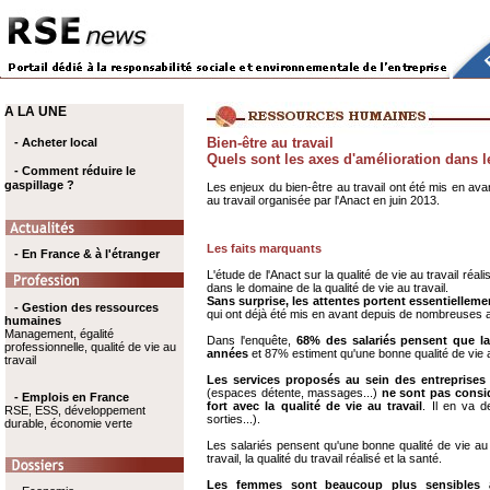
A LA UNE
Bien-être au travail
- Acheter local
Quels sont les axes d'amélioration dans l
- Comment réduire le
gaspillage ?
Les enjeux du bien-être au travail ont été mis en ava
au travail organisée par l'Anact en juin 2013.
Les faits marquants
- En France & à l'étranger
L'étude de l'Anact sur la qualité de vie au travail ré
dans le domaine de la qualité de vie au travail.
Sans surprise, les attentes portent essentiellemen
- Gestion des ressources
qui ont déjà été mis en avant depuis de nombreuses 
humaines
Management, égalité
Dans l'enquête,
68% des salariés pensent que la q
professionnelle, qualité de vie au
années
et 87% estiment qu'une bonne qualité de vie au 
travail
Les services proposés au sein des entreprises
(espaces détente, massages...)
ne sont pas consid
- Emplois en France
fort avec la qualité de vie au travail
. Il en va 
RSE, ESS, développement
sorties...).
durable, économie verte
Les salariés pensent qu'une bonne qualité de vie au t
travail, la qualité du travail réalisé et la santé.
Les femmes sont beaucoup plus sensibles à